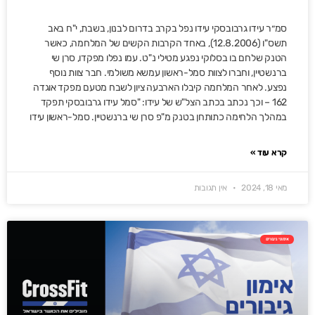
סמ״ר עידו גרבובסקי עידו נפל בקרב בדרום לבנון, בשבת, י"ח באב
תשס"ו (12.8.2006), באחד הקרבות הקשים של המלחמה, כאשר
הטנק שלחם בו בסלוקי נפגע מטילי נ"ט. עמו נפלו מפקדו, סרן שי
ברנשטיין, וחברו לצוות סמל-ראשון עמשא משולמי. חבר צוות נוסף
נפצע. לאחר המלחמה קיבלו הארבעה ציון לשבח מטעם מפקד אוגדה
162 – וכך נכתב בכתב הצל"ש של עידו: "סמל עידו גרבובסקי תפקד
במהלך הלחימה כתותחן בטנק מ"פ סרן שי ברנשטיין. סמל-ראשון עידו
קרא עוד »
מאי 18, 2024
אין תגובות
אימוני גיבורים