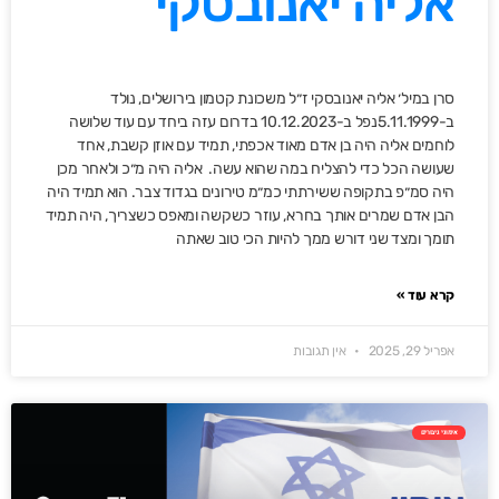
אליה יאנובסקי
סרן במיל׳ אליה יאנובסקי ז״ל משכונת קטמון בירושלים, נולד
ב-5.11.1999נפל ב-10.12.2023 בדרום עזה ביחד עם עוד שלושה
לוחמים אליה היה בן אדם מאוד אכפתי, תמיד עם אוזן קשבת, אחד
שעושה הכל כדי להצליח במה שהוא עשה. אליה היה מ״כ ולאחר מכן
היה סמ״פ בתקופה ששירתתי כמ״מ טירונים בגדוד צבר. הוא תמיד היה
הבן אדם שמרים אותך בחרא, עוזר כשקשה ומאפס כשצריך, היה תמיד
תומך ומצד שני דורש ממך להיות הכי טוב שאתה
קרא עוד »
אפריל 29, 2025
אין תגובות
אימוני גיבורים