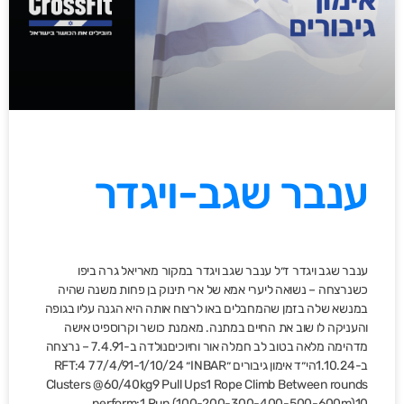
ענבר שגב-ויגדר
ענבר שגב ויגדר ז״ל ענבר שגב ויגדר במקור מאריאל גרה ביפו
כשנרצחה – נשואה ליערי אמא של ארי תינוק בן פחות משנה שהיה
במנשא שלה בזמן שהמחבלים באו לרצוח אותה היא הגנה עליו בגופה
והעניקה לו שוב את החיים במתנה. מאמנת כושר וקרוספיט אישה
מדהימה מלאה בטוב לב חמלה אור וחיוכיםנולדה ב-7.4.91 – נרצחה
ב-1.10.24הי״ד אימון גיבורים ״INBAR״ 7/4/91-1/10/24 7 RFT:4
Clusters @60/40kg9 Pull Ups1 Rope Climb Between rounds
perform:1 Run (100-200-300-400-500-600m)10