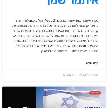
סמ״ר איתמר שמן איתמר שמן. בן 21 בנופלו. גדל ביישוב לפיד. היה
פראמדיק צבאי. לחם בעזה עם גדוד של הנדסה. התנדב בכנפיים של
קרמבו בתור נער ודחה את השירות הצבאי כדי להתנדב בשנת שירות
בשומר החדש במסגרתה הוא שמר על אדמות בארץ. איתמר הקדיש
את חייו לנתינה, עזרה לזולת ואהבת הארץ.לאחר סיום התיכון, איתמר
המשיך מיוזמתו לבקר את אליעזר – ניצול שואה אותו ליווה במסגרת
מחויבות אישית בכיתה י׳. לאיתמר היה לב ענק
קרא עוד »
דצמבר 16, 2024
אין תגובות
אימוני גיבורים