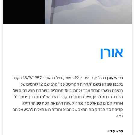
אורן
טוראי אורן כמיל אורן היה בן 19 במותו , נפל בתאריך 15/9/1987 בקרב
בלבנון שנודע בשם "תקרית הקריסטופני" קרב שבו 12 לוחמים של
חטיבת גבעתי מגדוד צבר נלחמו ב 15 מחבלים במורדות המערביים של
הר דב בדרום לבנון ,מייד בתחילת הקרב נהרג המ"פ סגן רונן וויסמן ז"ל
ואחריו המ"מ סגן אלכס זינגר ז"ל ,אורן ארגן את הכח שנותר ודילג
קדימה כדי לבדוק מה המצב של המ"פ והמ"מ הוא הצליח להגיע אליהם
ראה
קרא עוד »