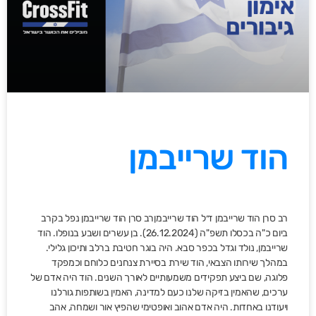
הוד שרייבמן
רב סרן הוד שרייבמן ז״ל הוד שרייבמןרב סרן הוד שרייבמן נפל בקרב
ביום כ"ה בכסלו תשפ"ה (26.12.2024). בן עשרים ושבע בנופלו. הוד
שרייבמן, נולד וגדל בכפר סבא. היה בוגר חטיבת ברלב ותיכון גלילי.
במהלך שירותו הצבאי, הוד שירת בסיירת צנחנים כלוחם וכמפקד
פלוגה, שם ביצע תפקידים משמעותיים לאורך השנים. הוד היה אדם של
ערכים, שהאמין בזיקה שלנו כעם למדינה, האמין בשותפות גורלנו
ויעודנו באחדות. היה אדם אהוב ואופטימי שהפיץ אור ושמחה, אהב