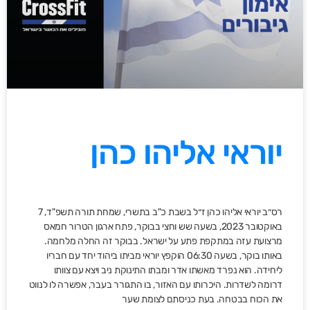
יוראי אליהו כהן
רס״ב יוראי אליהו כהן ז״ל בשבת כ"ב בתשרי, שמחת תורה תשפ"ד, 7
באוקטובר 2023, בשעה שש וחצי בבוקר, פתח ארגון הטרור חמאס
מרצועת עזה במתקפת פתע על ישראל. בבוקר זה החלה מלחמה.
באותו בוקר, בשעה 06:30 הוקפץ יוראי מביתו ביהוד יחד עם חבריו
ליחידה. הוא נפרד מאשתו אדר ומבתו התינוקת ניב ויצא עם צוותו
דרומה לשדרות. היכרותו עם האזור, בו התגורר בעבר, אפשרה לו לנווט
את הכוח בבטחה. בעת כניסתם לצומת שער