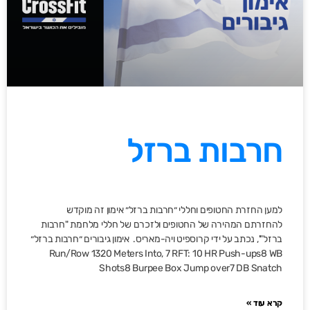
חרבות ברזל
למען החזרת החטופים וחללי ״חרבות ברזל״ אימון זה מוקדש
להחזרתם המהירה של החטופים ולזכרם של חללי מלחמת "חרבות
ברזל"', נכתב על ידי קרוספיט ויה-מאריס. אימון גיבורים ״חרבות ברזל״
Run/Row 1320 Meters Into, 7 RFT: 10 HR Push-ups8 WB
Shots8 Burpee Box Jump over7 DB Snatch
קרא עוד »