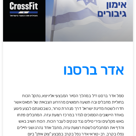
אדר ברסנו
סמל אדר ברסנו ז״ל במהלך הסיור המבצעי אליו יצא, נתקל הכוח
בחוליית מחבלים ובה תשעה חמושים מהזרוע הצבאית של חמאס אשר
חדרו לשטח מדינת ישראל דרך מנהרת טרור, כשבכוונתם לבצע פיגוע
באחד היישובים הסמוכים לגדר במרכז רצועת עזה. המחבלים פתחו
באש מקלעים ובירי טילים נגד טנקים לעבר הכוח. הכוח השיב באש
והדף את המחבלים לשטח רצועת עזה, מחבל אחד נהרג ושני חיילים
נפלו בקרב. רב-טוראי אדר נפל בקרב במבצע "צוק איתן" ביום