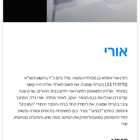
אורי
רס״ן אורי אזולאי בן מטילדה ומשה. נולד ביום כ"ד בחשוון תשל"א
(23.11.1970) בקרית שמונה. אח תאום לאורלי, אליה היה קשור
במיוחד. הולדת התאומים הפיצה אור חדש בבית ההורים, שרק שנה
קודם לכן שכלו את בנם הצעיר, יעקב, לאחר מחלה. אורי גדל, התחנך
ובגר בקרית שמונה. את לימודיו החל בבית-הספר היסודי "המגינים"
והמשיך בתיכון "דנציגר" בעיר. כבן למשפחה בת אחת עשרה נפשות
למד להסתפק במועט ולהפיק את המיטב ממה שיש, והתבלט בצניעותו.
אורי
קרא עוד »