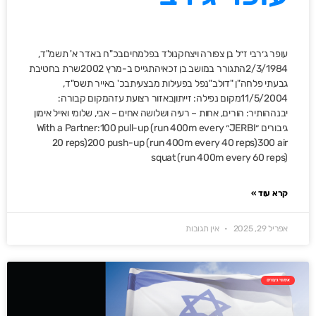
עופר ג׳רבי ז״ל בן צפורה ויצחקנולד בפלמחיםבכ"ח באדר א' תשמ"ד,
2/3/1984התגורר במושב בן זכאיהתגייס ב-מרץ 2002שרת בחטיבת
גבעתי פלחה"ן "דולב"נפל בפעילות מבצעיתבכ' באייר תשס"ד,
11/5/2004מקום נפילה: זייתוןבאזור רצועת עזהמקום קבורה:
יבנההותיר: הורים, אחות – רעיה ושלושה אחים – אבי, שלומי ואייל אימון
גיבורים ״JERBI״ With a Partner:100 pull-up (run 400m every
20 reps)200 push-up (run 400m every 40 reps)300 air
squat (run 400m every 60 reps)
קרא עוד »
אפריל 29, 2025
אין תגובות
אימוני גיבורים