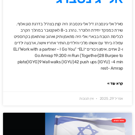
סא״ל אלי גינסברג ז״ל אלי גינסברג היה קצין בצה״ל בדרגת סגן אלוף.
שירת כמפקד יחידת הלוט״ר. נהרג ב-8 לאוקטובר במהלך הקרב
לבלימת הטבח בבארי.אלי היה מתאמן ותיק ואהוב שהתאמן בקרוספיט
עפולה ביחד עם אשתו מלכי והילדים.הותיר אחריו אישה, ארבעה ילדים
ו-2 אחים. אימון גיבורים ״ELI״ “ELI”Work with a partner – I Go You
Go Amrap 19:200 m Run (Together)28 Burpee to
plate(IGYG)9 Wall walks (IGYU)42 push ups (IGYU) -4 min
rest- Amrap
קרא עוד »
אפריל 29, 2025
אין תגובות
אימוני גיבורים