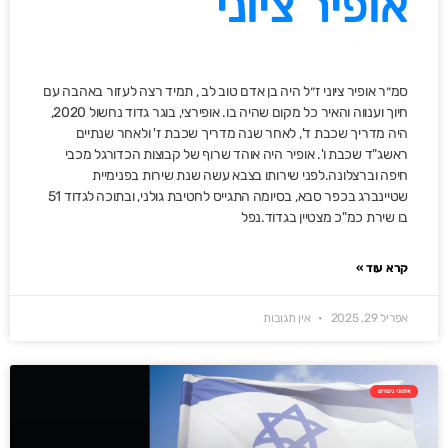
אופיר ציוני
סמ״ר אופיר ציוני ז״ל היה בן אדם טוב לב , תמיד רצה לעזור באהבה עם
חיוך וענווה והאיר כל מקום שהיה בו. אופירצי, בוגר גדוד נחשול 2020,
היה מדריך שכבת ד', לאחר שנה מדריך שכבת ז' ולאחר שנתיים
ראשג"ד שכבת ו'. אופיר היה אוהד שרוף של קבוצות הכדורגל מכבי
חיפה וברצלונה.לפני שירותו בצבא עשה שנת שירות בפנימיית
שטיינברג בכפר סבא, בסיומה התגייס לחטיבת גולני, ובתוכה לגדוד 51
בו שירת כמ"כ מצטיין בגדוד.נפל
קרא עוד »
אפריל 29, 2025
אין תגובות
אימוני גיבורים