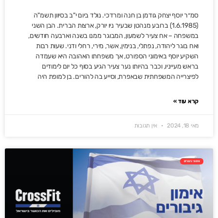
סמ״ר יוסף יצחק גודמן בן חנה ומרדכי. נולד ביום י"ב בסיוון תשמ"ה
(1.6.1985) ברובע מנהטן שבעיר ניו יורק, ארצות הברית. הבן השני
במשפחה – אח צעיר לשמעון, המבוגר ממנו בשנה וארבעה חודשים,
ואח בוגר ליהודה, נפתלי, בנימין, אשר, מירי, רחלי ודני. שעות רבות
השקיע יוסף באימוני הספורט, אך משפחתו האהובה היא שעמדה
בראש מעייניו, וכבר בהיותו נער צעיר הגיע בסוף כל יום לימודים
לפיצרייה המשפחתית שבאפרת, וסייע בה להורים. בן למופת היה
קרא עוד »
מאי 18, 2024
אין תגובות
אימוני גיבורים