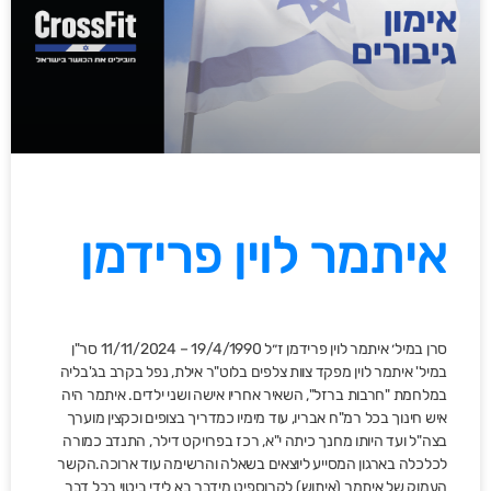
איתמר לוין פרידמן
סרן במיל׳ איתמר לוין פרידמן ז״ל 19/4/1990 – 11/11/2024 סר"ן
במיל' איתמר לוין מפקד צוות צלפים בלוט"ר אילת, נפל בקרב בג'בליה
במלחמת "חרבות ברזל", השאיר אחריו אישה ושני ילדים. איתמר היה
איש חינוך בכל רמ"ח אבריו, עוד מימיו כמדריך בצופים וכקצין מוערך
בצה"ל ועד היותו מחנך כיתה י"א, רכז בפרויקט דילר, התנדב כמורה
לכלכלה בארגון המסייע ליוצאים בשאלה והרשימה עוד ארוכה.הקשר
העמוק של איתמר (איתוש) לקרוספיט מידבר בא לידי ביטוי בכל דבר