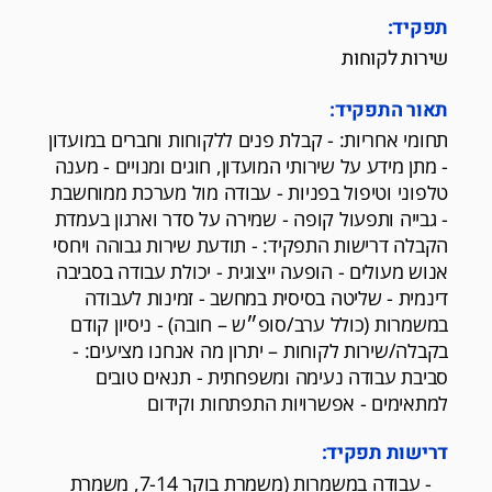
תפקיד:
שירות לקוחות
תאור התפקיד:
תחומי אחריות: - קבלת פנים ללקוחות וחברים במועדון
- מתן מידע על שירותי המועדון, חוגים ומנויים - מענה
טלפוני וטיפול בפניות - עבודה מול מערכת ממוחשבת
- גבייה ותפעול קופה - שמירה על סדר וארגון בעמדת
הקבלה דרישות התפקיד: - תודעת שירות גבוהה ויחסי
אנוש מעולים - הופעה ייצוגית - יכולת עבודה בסביבה
דינמית - שליטה בסיסית במחשב - זמינות לעבודה
במשמרות (כולל ערב/סופ״ש – חובה) - ניסיון קודם
בקבלה/שירות לקוחות – יתרון מה אנחנו מציעים: -
סביבת עבודה נעימה ומשפחתית - תנאים טובים
למתאימים - אפשרויות התפתחות וקידום
דרישות תפקיד:
- עבודה במשמרות (משמרת בוקר 7-14, משמרת