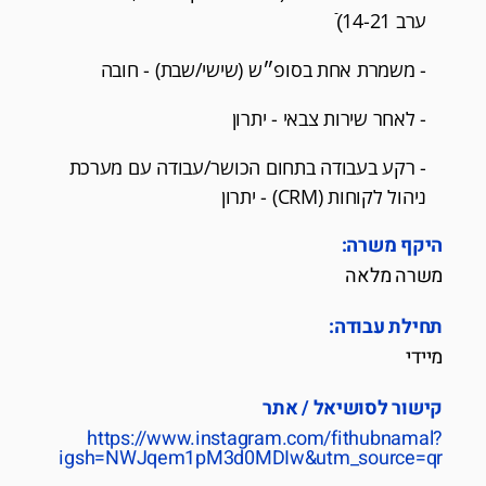
ערב 14-21)ֿ
- משמרת אחת בסופ״ש (שישי/שבת) - חובה
- לאחר שירות צבאי - יתרון
- רקע בעבודה בתחום הכושר/עבודה עם מערכת
ניהול לקוחות (CRM) - יתרון
היקף משרה:
משרה מלאה
תחילת עבודה:
מיידי
קישור לסושיאל / אתר
https://www.instagram.com/fithubnamal?
igsh=NWJqem1pM3d0MDIw&utm_source=qr