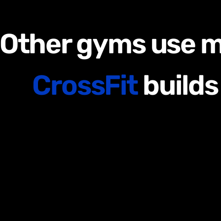
Other gyms use 
CrossFit
builds